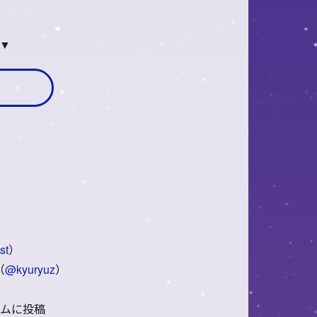
！▼
st
）
（
@kyuryuz
）
ラムに投稿