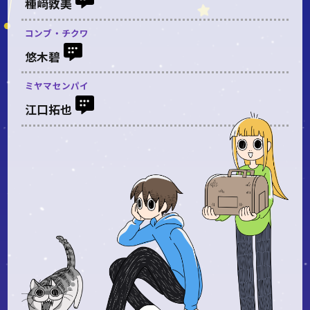
種﨑敦美
コンブ・チクワ
悠木碧
ミヤマセンパイ
江口拓也